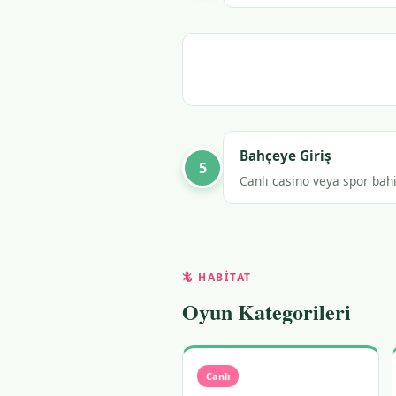
Bahçeye Giriş
5
Canlı casino veya spor ba
🦎 HABITAT
Oyun Kategorileri
Canlı