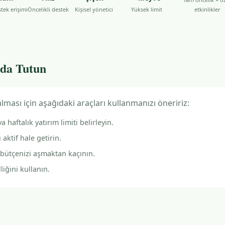
tek erişimi
Öncelikli destek
Kişisel yönetici
Yüksek limit
etkinlikler
nda Tutun
alması için aşağıdaki araçları kullanmanızı öneririz:
haftalık yatırım limiti belirleyin.
 aktif hale getirin.
n bütçenizi aşmaktan kaçının.
iğini kullanın.