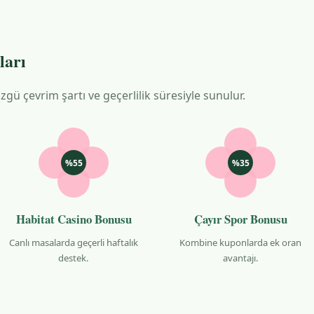
ları
gü çevrim şartı ve geçerlilik süresiyle sunulur.
%55
%35
Habitat Casino Bonusu
Çayır Spor Bonusu
Canlı masalarda geçerli haftalık
Kombine kuponlarda ek oran
destek.
avantajı.