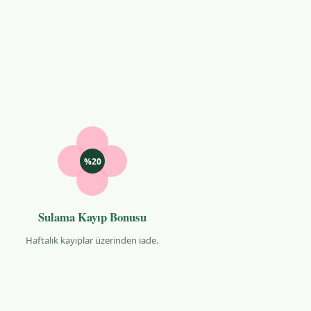
%20
Sulama Kayıp Bonusu
Haftalık kayıplar üzerinden iade.