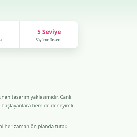
5 Seviye
si
Büyüme Sistemi
nan tasarım yaklaşımıdır. Canlı
ni başlayanlara hem de deneyimli
ini her zaman ön planda tutar.