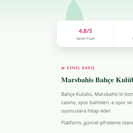
4.8/5
Genel Puan
🌿 GENEL BAKIŞ
Marsbahis Bahçe Kulü
Bahçe Kulübü, Marsbahis'in bonu
casino, spor bahisleri, e-spor 
oyunculara hitap eder.
Platform, güncel şifreleme stand