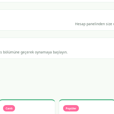
Hesap panelinden size 
his bölümüne geçerek oynamaya başlayın.
Canlı
Popüler