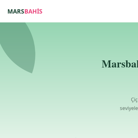
MARS
BAHİS
Marsbah
Çi
seviyel