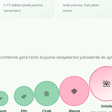
5-15 dakika içinde yatırma
Anlık yatırma, hızlı çekim
tamamlanır.
süresi.
cimlerine göre farklı büyüme seviyelerine yükselerek ek ayrı
🌺
🍓
🌼
🌿
🌱
Orkid
hum
Filiz
Çiçek
Meyve
Tam öncelik + ö