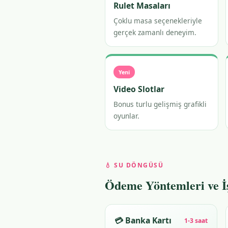
Rulet Masaları
Çoklu masa seçenekleriyle
gerçek zamanlı deneyim.
Yeni
Video Slotlar
Bonus turlu gelişmiş grafikli
oyunlar.
💧 SU DÖNGÜSÜ
Ödeme Yöntemleri ve İ
💳 Banka Kartı
1-3 saat