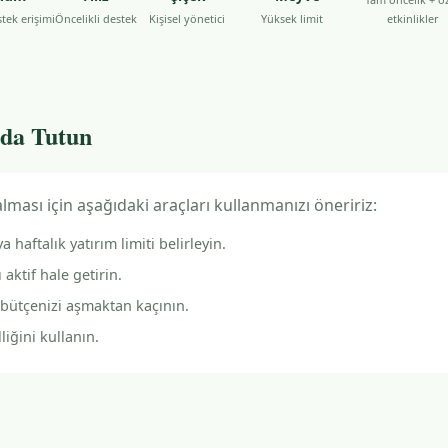
tek erişimi
Öncelikli destek
Kişisel yönetici
Yüksek limit
etkinlikler
nda Tutun
alması için aşağıdaki araçları kullanmanızı öneririz:
haftalık yatırım limiti belirleyin.
 aktif hale getirin.
n bütçenizi aşmaktan kaçının.
iğini kullanın.