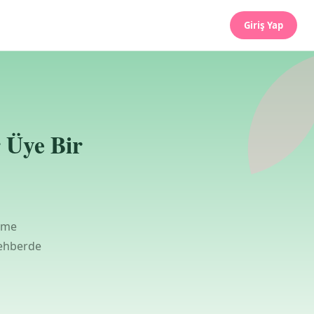
Giriş Yap
r Üye Bir
üme
rehberde