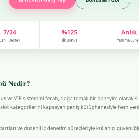
Bonusları Gör
7/24
%125
Anlık
Canlı Destek
İlk Bonus
Yatırma Süre
bü Nedir?
s ve VIP sistemini ferah, doğa temalı bir deneyim olarak su
ve slot kategorilerini kapsayan geniş kütüphanesiyle hem ye
artları ve düzenli iç denetim süreçleriyle kullanıcı güvenliğ