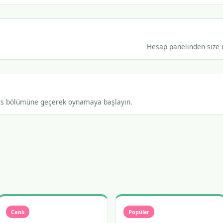
Hesap panelinden size 
his bölümüne geçerek oynamaya başlayın.
Canlı
Popüler