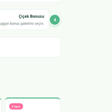
Çiçek Bonusu
4
uygun bonus paketini seçin.
E-Spor