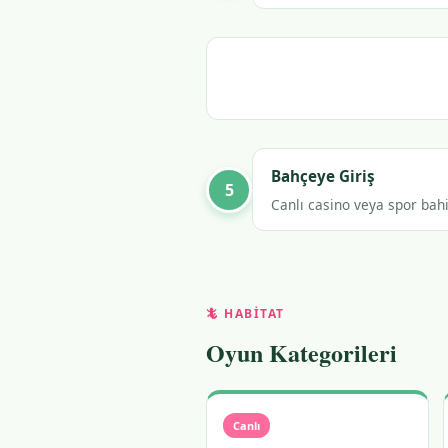
Bahçeye Giriş
5
Canlı casino veya spor ba
🦎 HABITAT
Oyun Kategorileri
Canlı