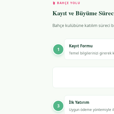
🪴 BAHÇE YOLU
Kayıt ve Büyüme Sürec
Bahçe kulübüne katılım süreci b
Kayıt Formu
1
Temel bilgilerinizi girerek
İlk Yatırım
3
Uygun ödeme yöntemiyle ilk 