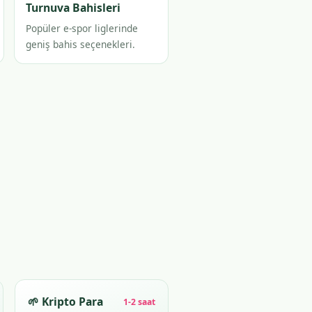
Turnuva Bahisleri
Popüler e-spor liglerinde
geniş bahis seçenekleri.
🌱 Kripto Para
1-2 saat