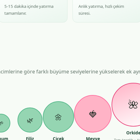
5-15 dakika içinde yatırma
Anlık yatırma, hızlı çekim
tamamlanır.
süresi.
cimlerine göre farklı büyüme seviyelerine yükselerek ek ayrı
🌺
🍓
🌼
🌿
🌱
Orkid
hum
Filiz
Çiçek
Meyve
Tam öncelik + ö