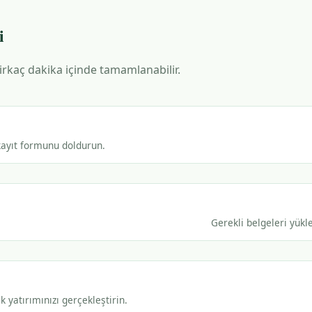
i
irkaç dakika içinde tamamlanabilir.
 kayıt formunu doldurun.
Gerekli belgeleri yükl
yatırımınızı gerçekleştirin.