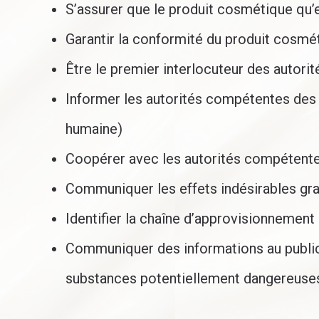
S’assurer que le produit cosmétique qu’e
Garantir la conformité du produit cosmé
Nous contacter
Être le premier interlocuteur des auto
Téléphone :
+33 (0)9 86 23 97 73
Informer les autorités compétentes des
Email :
info@pole-cosmetique.fr
humaine)
Adresse :
204 chemin de la Pertuade
Coopérer avec les autorités compétent
83140 Six Fours les Plages
Communiquer les effets indésirables grav
Trouvez nous sur :
La
La
Identifier la chaîne d’approvisionnement 
page
page
LinkedIn
E-
Communiquer des informations au public :
s'ouvre
mail
substances potentiellement dangereuses,
dans
s'ouvre
une
dans
Pôle Cosmétique
nouvelle
une