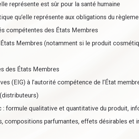
lle représente est sûr pour la santé humaine
tique qu’elle représente aux obligations du règle
Notre expertise
rités compétentes des États Membres
Création de marque
 États Membres (notamment si le produit cosmétiq
Formulation
Réglementation
Fabrication
es des États Membres
Packaging
es (EIG) à l’autorité compétence de l’État membre 
Conditionnement
(distributeurs)
Cosmétiques personnalisables
 formule qualitative et quantitative du produit, inf
 compositions parfumantes, effets désirables et i
A propos
Foire aux questions
Mentions l