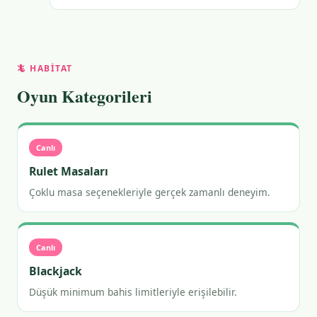
🦎 HABITAT
Oyun Kategorileri
Canlı
Rulet Masaları
Çoklu masa seçenekleriyle gerçek zamanlı deneyim.
Canlı
Blackjack
Düşük minimum bahis limitleriyle erişilebilir.