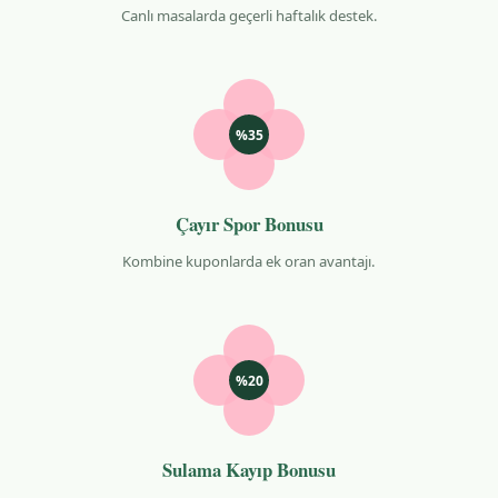
Canlı masalarda geçerli haftalık destek.
%35
Çayır Spor Bonusu
Kombine kuponlarda ek oran avantajı.
%20
Sulama Kayıp Bonusu