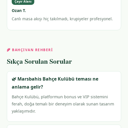
Çayır Alanı
Ozan T.
Canlı masa akışı hiç takılmadı, krupiyeler profesyonel.
🌾 BAHÇIVAN REHBERI
Sıkça Sorulan Sorular
Marsbahis Bahçe Kulübü teması ne
anlama gelir?
Bahçe Kulübü, platformun bonus ve VIP sistemini
ferah, doğa temalı bir deneyim olarak sunan tasarım
yaklaşımıdır.