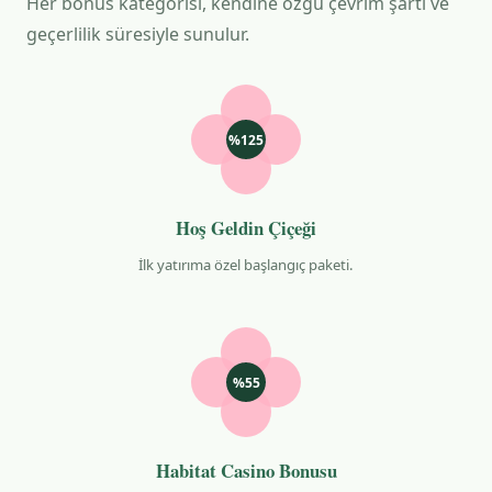
Her bonus kategorisi, kendine özgü çevrim şartı ve
geçerlilik süresiyle sunulur.
%125
Hoş Geldin Çiçeği
İlk yatırıma özel başlangıç paketi.
%55
Habitat Casino Bonusu