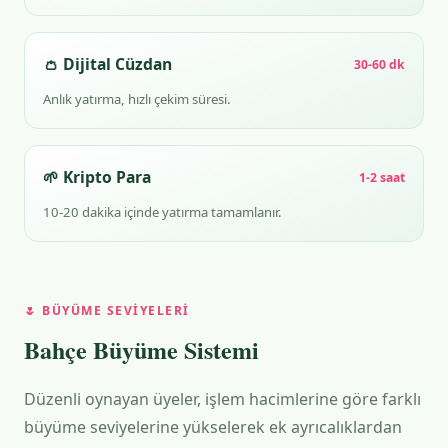
👛 Dijital Cüzdan
30-60 dk
Anlık yatırma, hızlı çekim süresi.
🌱 Kripto Para
1-2 saat
10-20 dakika içinde yatırma tamamlanır.
🌷 BÜYÜME SEVIYELERI
Bahçe Büyüme Sistemi
Düzenli oynayan üyeler, işlem hacimlerine göre farklı
büyüme seviyelerine yükselerek ek ayrıcalıklardan