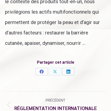
le contexte des produits tout-en-un, nous
privilégions les actifs multifonctionnels qui
permettent de protéger la peau et d’agir sur
d’autres facteurs : restaurer la barrière
cutanée, apaiser, dynamiser, nourrir …
Partager cet article
Partager
Partager
Partager
sur
sur
sur
Facebook
X
LinkedIn
NAVIGATION
PRÉCÉDENT
RÉGLEMENTATION INTERNATIONALE
ARTICLE
Article