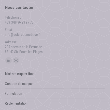
Nous contacter
Téléphone :
+33 (0)9 86 23 97 73
Email :
info@pole-cosmetique.fr
Adresse :
204 chemin de la Pertuade
83140 Six Fours les Plages
Trouvez nous sur :
La
La
page
page
Notre expertise
LinkedIn
E-
s'ouvre
mail
Création de marque
dans
s'ouvre
Formulation
une
dans
nouvelle
une
Réglementation
fenêtre
nouvelle